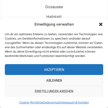
Gosausee
Hallstatt
Einwilligung verwalten
Langbathsee
Um dir ein optimales Erlebnis zu bieten, verwenden wir Technologien wie
Altausseer See
Cookies, um Geräteinformationen zu speichern und/oder darauf
zuzugreifen. Wenn du diesen Technologien zustimmst, können wir Daten
Hintersee
wie das Surfverhalten oder eindeutige IDs auf dieser Website verarbeiten.
Wenn du deine Einwilligung nicht erteilst oder zurückziehst, können
bestimmte Merkmale und Funktionen beeinträchtigt werden.
AKZEPTIEREN
ABOUT
IMPRESSUM & KONTAKT
DATENSCHUTZ
COOKIE-RICHTLINIE (EU)
ABLEHNEN
EINSTELLUNGEN ANSEHEN
COPYRIGHT © 2026 URLAUBSGESCHICHTEN.AT
— DESIGNED BY
WPZOOM
Cookie-Richtlinie
Datenschutz
Impressum & Kontakt