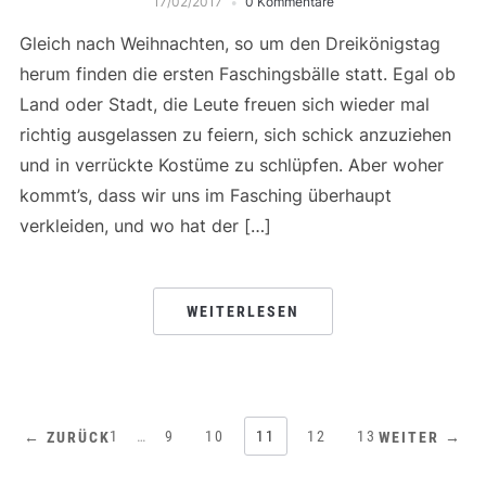
17/02/2017
0 Kommentare
Gleich nach Weihnachten, so um den Dreikönigstag
herum finden die ersten Faschingsbälle statt. Egal ob
Land oder Stadt, die Leute freuen sich wieder mal
richtig ausgelassen zu feiern, sich schick anzuziehen
und in verrückte Kostüme zu schlüpfen. Aber woher
kommt’s, dass wir uns im Fasching überhaupt
verkleiden, und wo hat der […]
WEITERLESEN
1
…
9
10
11
12
13
← ZURÜCK
WEITER →