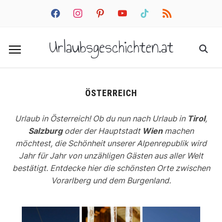
facebook
instagram
pinterest
youtube
tiktok
rss
Urlaubsgeschichten.at
ÖSTERREICH
Urlaub in Österreich! Ob du nun nach Urlaub in
Tirol
,
Salzburg
oder der Hauptstadt
Wien
machen
möchtest, die Schönheit unserer Alpenrepublik wird
Jahr für Jahr von unzähligen Gästen aus aller Welt
bestätigt. Entdecke hier die schönsten Orte zwischen
Vorarlberg und dem Burgenland.