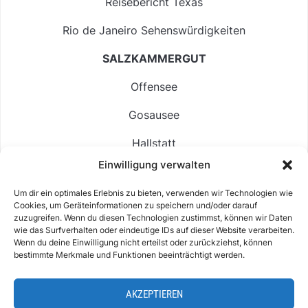
Reisebericht Texas
Rio de Janeiro Sehenswürdigkeiten
SALZKAMMERGUT
Offensee
Gosausee
Hallstatt
Einwilligung verwalten
Langbathsee
Um dir ein optimales Erlebnis zu bieten, verwenden wir Technologien wie
Altausseer See
Cookies, um Geräteinformationen zu speichern und/oder darauf
zuzugreifen. Wenn du diesen Technologien zustimmst, können wir Daten
Hintersee
wie das Surfverhalten oder eindeutige IDs auf dieser Website verarbeiten.
Wenn du deine Einwilligung nicht erteilst oder zurückziehst, können
bestimmte Merkmale und Funktionen beeinträchtigt werden.
AKZEPTIEREN
ABOUT
IMPRESSUM & KONTAKT
DATENSCHUTZ