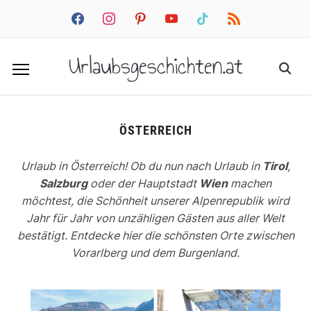
facebook
instagram
pinterest
youtube
tiktok
rss
Urlaubsgeschichten.at
ÖSTERREICH
Urlaub in Österreich! Ob du nun nach Urlaub in
Tirol
,
Salzburg
oder der Hauptstadt
Wien
machen
möchtest, die Schönheit unserer Alpenrepublik wird
Jahr für Jahr von unzähligen Gästen aus aller Welt
bestätigt. Entdecke hier die schönsten Orte zwischen
Vorarlberg und dem Burgenland.