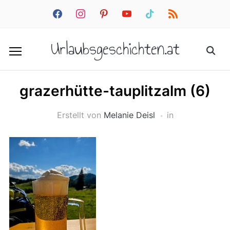
facebook
instagram
pinterest
youtube
tiktok
rss
Urlaubsgeschichten.at
grazerhütte-tauplitzalm (6)
Erstellt von
Melanie Deisl
in