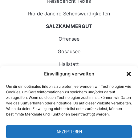
Reisebericht Texas
Rio de Janeiro Sehenswürdigkeiten
SALZKAMMERGUT
Offensee
Gosausee
Hallstatt
Einwilligung verwalten
Langbathsee
Um dir ein optimales Erlebnis zu bieten, verwenden wir Technologien wie
Altausseer See
Cookies, um Geräteinformationen zu speichern und/oder darauf
zuzugreifen. Wenn du diesen Technologien zustimmst, können wir Daten
Hintersee
wie das Surfverhalten oder eindeutige IDs auf dieser Website verarbeiten.
Wenn du deine Einwilligung nicht erteilst oder zurückziehst, können
bestimmte Merkmale und Funktionen beeinträchtigt werden.
AKZEPTIEREN
ABOUT
IMPRESSUM & KONTAKT
DATENSCHUTZ