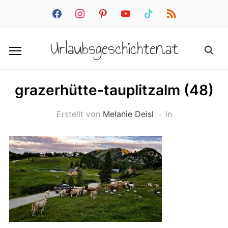
facebook
instagram
pinterest
youtube
tiktok
rss
Urlaubsgeschichten.at
grazerhütte-tauplitzalm (48)
Erstellt von
Melanie Deisl
in