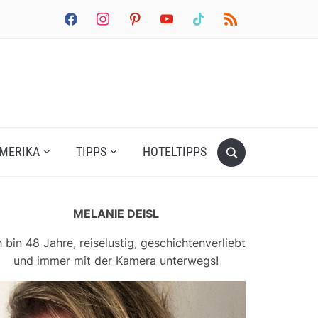
facebook
instagram
pinterest
youtube
tiktok
rss
MERIKA
TIPPS
HOTELTIPPS
MELANIE DEISL
h bin 48 Jahre, reiselustig, geschichtenverliebt
und immer mit der Kamera unterwegs!