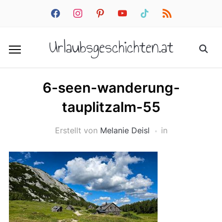
facebook
instagram
pinterest
youtube
tiktok
rss
Urlaubsgeschichten.at
6-seen-wanderung-
tauplitzalm-55
Erstellt von
Melanie Deisl
in