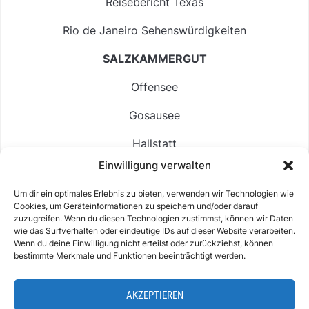
Reisebericht Texas
Rio de Janeiro Sehenswürdigkeiten
SALZKAMMERGUT
Offensee
Gosausee
Hallstatt
Einwilligung verwalten
Langbathsee
Um dir ein optimales Erlebnis zu bieten, verwenden wir Technologien wie
Altausseer See
Cookies, um Geräteinformationen zu speichern und/oder darauf
zuzugreifen. Wenn du diesen Technologien zustimmst, können wir Daten
Hintersee
wie das Surfverhalten oder eindeutige IDs auf dieser Website verarbeiten.
Wenn du deine Einwilligung nicht erteilst oder zurückziehst, können
bestimmte Merkmale und Funktionen beeinträchtigt werden.
AKZEPTIEREN
ABOUT
IMPRESSUM & KONTAKT
DATENSCHUTZ