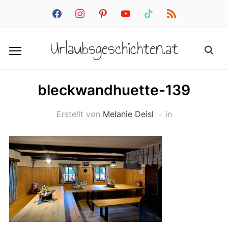
facebook
instagram
pinterest
youtube
tiktok
rss
Urlaubsgeschichten.at
bleckwandhuette-139
Erstellt von
Melanie Deisl
in