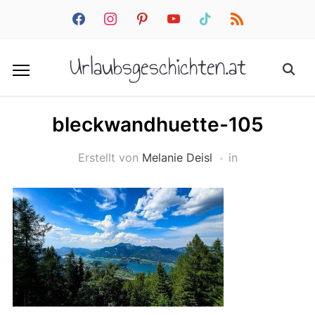
facebook
instagram
pinterest
youtube
tiktok
rss
Urlaubsgeschichten.at
bleckwandhuette-105
Erstellt von
Melanie Deisl
in