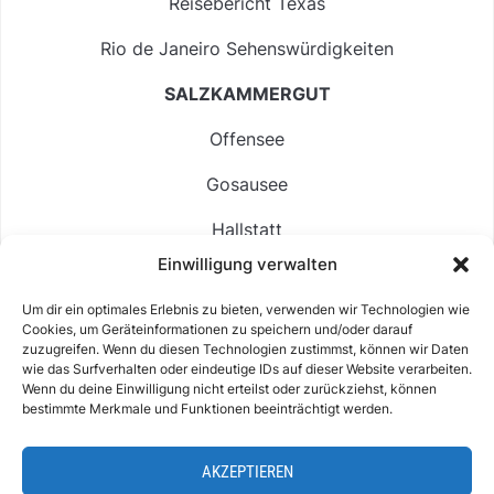
Reisebericht Texas
Rio de Janeiro Sehenswürdigkeiten
SALZKAMMERGUT
Offensee
Gosausee
Hallstatt
Einwilligung verwalten
Langbathsee
Um dir ein optimales Erlebnis zu bieten, verwenden wir Technologien wie
Altausseer See
Cookies, um Geräteinformationen zu speichern und/oder darauf
zuzugreifen. Wenn du diesen Technologien zustimmst, können wir Daten
Hintersee
wie das Surfverhalten oder eindeutige IDs auf dieser Website verarbeiten.
Wenn du deine Einwilligung nicht erteilst oder zurückziehst, können
bestimmte Merkmale und Funktionen beeinträchtigt werden.
AKZEPTIEREN
ABOUT
IMPRESSUM & KONTAKT
DATENSCHUTZ