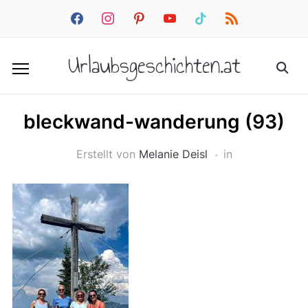
facebook
instagram
pinterest
youtube
tiktok
rss
Urlaubsgeschichten.at
bleckwand-wanderung (93)
Erstellt von
Melanie Deisl
in