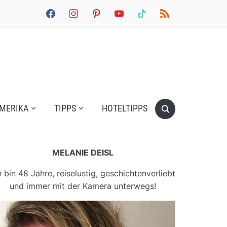
facebook
instagram
pinterest
youtube
tiktok
rss
MERIKA
TIPPS
HOTELTIPPS
MELANIE DEISL
h bin 48 Jahre, reiselustig, geschichtenverliebt
und immer mit der Kamera unterwegs!