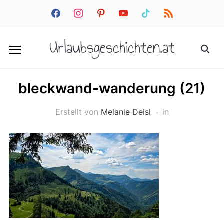
facebook
instagram
pinterest
youtube
tiktok
rss
Urlaubsgeschichten.at
bleckwand-wanderung (21)
Erstellt von
Melanie Deisl
in