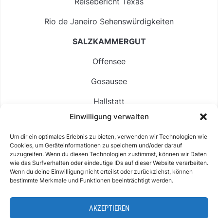
Reisebericht Texas
Rio de Janeiro Sehenswürdigkeiten
SALZKAMMERGUT
Offensee
Gosausee
Hallstatt
Einwilligung verwalten
Langbathsee
Um dir ein optimales Erlebnis zu bieten, verwenden wir Technologien wie
Altausseer See
Cookies, um Geräteinformationen zu speichern und/oder darauf
zuzugreifen. Wenn du diesen Technologien zustimmst, können wir Daten
Hintersee
wie das Surfverhalten oder eindeutige IDs auf dieser Website verarbeiten.
Wenn du deine Einwilligung nicht erteilst oder zurückziehst, können
bestimmte Merkmale und Funktionen beeinträchtigt werden.
AKZEPTIEREN
ABOUT
IMPRESSUM & KONTAKT
DATENSCHUTZ