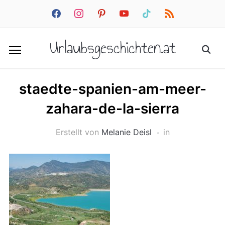
facebook
instagram
pinterest
youtube
tiktok
rss
Urlaubsgeschichten.at
staedte-spanien-am-meer-
zahara-de-la-sierra
Erstellt von
Melanie Deisl
in