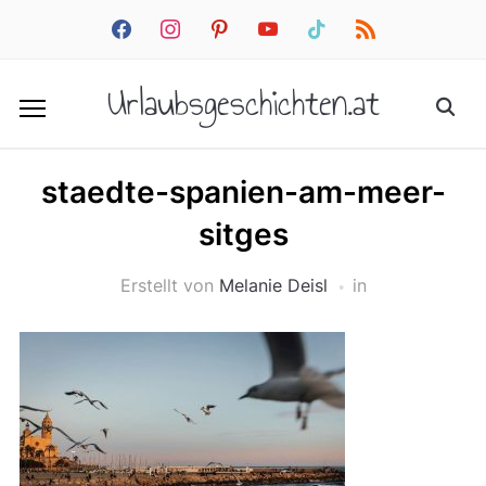
facebook
instagram
pinterest
youtube
tiktok
rss
Urlaubsgeschichten.at
staedte-spanien-am-meer-
sitges
Erstellt von
Melanie Deisl
in