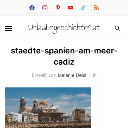
facebook
instagram
pinterest
youtube
tiktok
rss
Urlaubsgeschichten.at
staedte-spanien-am-meer-
cadiz
Erstellt von
Melanie Deisl
in