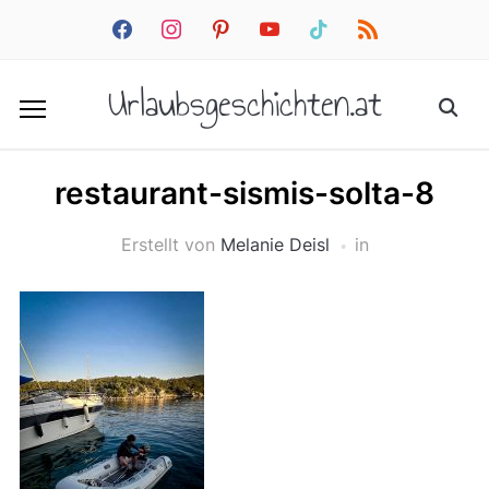
facebook
instagram
pinterest
youtube
tiktok
rss
Urlaubsgeschichten.at
restaurant-sismis-solta-8
Erstellt von
Melanie Deisl
in