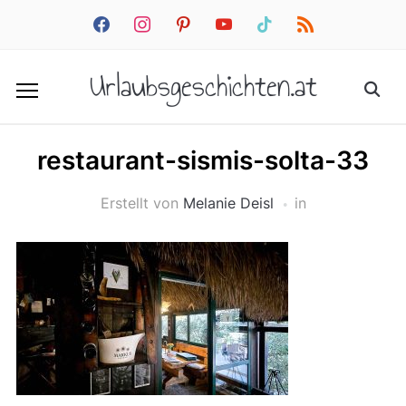
facebook
instagram
pinterest
youtube
tiktok
rss
Urlaubsgeschichten.at
restaurant-sismis-solta-33
Erstellt von
Melanie Deisl
in