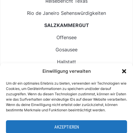
Reisebericht Texas
Rio de Janeiro Sehenswürdigkeiten
SALZKAMMERGUT
Offensee
Gosausee
Hallstatt
Einwilligung verwalten
Langbathsee
Um dir ein optimales Erlebnis zu bieten, verwenden wir Technologien wie
Altausseer See
Cookies, um Geräteinformationen zu speichern und/oder darauf
zuzugreifen. Wenn du diesen Technologien zustimmst, können wir Daten
Hintersee
wie das Surfverhalten oder eindeutige IDs auf dieser Website verarbeiten.
Wenn du deine Einwilligung nicht erteilst oder zurückziehst, können
bestimmte Merkmale und Funktionen beeinträchtigt werden.
AKZEPTIEREN
ABOUT
IMPRESSUM & KONTAKT
DATENSCHUTZ