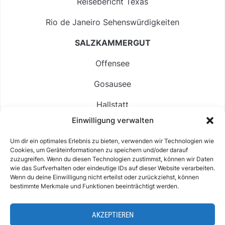
Reisebericht Texas
Rio de Janeiro Sehenswürdigkeiten
SALZKAMMERGUT
Offensee
Gosausee
Hallstatt
Einwilligung verwalten
Langbathsee
Um dir ein optimales Erlebnis zu bieten, verwenden wir Technologien wie
Altausseer See
Cookies, um Geräteinformationen zu speichern und/oder darauf
zuzugreifen. Wenn du diesen Technologien zustimmst, können wir Daten
Hintersee
wie das Surfverhalten oder eindeutige IDs auf dieser Website verarbeiten.
Wenn du deine Einwilligung nicht erteilst oder zurückziehst, können
bestimmte Merkmale und Funktionen beeinträchtigt werden.
AKZEPTIEREN
ABOUT
IMPRESSUM & KONTAKT
DATENSCHUTZ