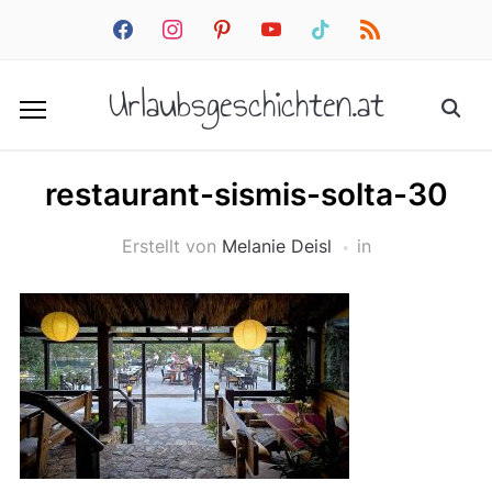
facebook
instagram
pinterest
youtube
tiktok
rss
Urlaubsgeschichten.at
restaurant-sismis-solta-30
Erstellt von
Melanie Deisl
in