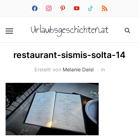
facebook
instagram
pinterest
youtube
tiktok
rss
Urlaubsgeschichten.at
restaurant-sismis-solta-14
Erstellt von
Melanie Deisl
in