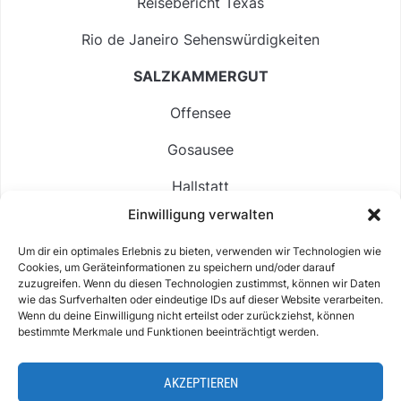
Reisebericht Texas
Rio de Janeiro Sehenswürdigkeiten
SALZKAMMERGUT
Offensee
Gosausee
Hallstatt
Einwilligung verwalten
Langbathsee
Um dir ein optimales Erlebnis zu bieten, verwenden wir Technologien wie
Altausseer See
Cookies, um Geräteinformationen zu speichern und/oder darauf
zuzugreifen. Wenn du diesen Technologien zustimmst, können wir Daten
Hintersee
wie das Surfverhalten oder eindeutige IDs auf dieser Website verarbeiten.
Wenn du deine Einwilligung nicht erteilst oder zurückziehst, können
bestimmte Merkmale und Funktionen beeinträchtigt werden.
AKZEPTIEREN
ABOUT
IMPRESSUM & KONTAKT
DATENSCHUTZ