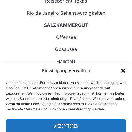
Reisebericht Texas
Rio de Janeiro Sehenswürdigkeiten
SALZKAMMERGUT
Offensee
Gosausee
Hallstatt
Einwilligung verwalten
Langbathsee
Um dir ein optimales Erlebnis zu bieten, verwenden wir Technologien wie
Altausseer See
Cookies, um Geräteinformationen zu speichern und/oder darauf
zuzugreifen. Wenn du diesen Technologien zustimmst, können wir Daten
Hintersee
wie das Surfverhalten oder eindeutige IDs auf dieser Website verarbeiten.
Wenn du deine Einwilligung nicht erteilst oder zurückziehst, können
bestimmte Merkmale und Funktionen beeinträchtigt werden.
AKZEPTIEREN
ABOUT
IMPRESSUM & KONTAKT
DATENSCHUTZ