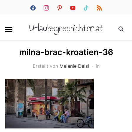
facebook
instagram
pinterest
youtube
tiktok
rss
Urlaubsgeschichten.at
milna-brac-kroatien-36
Erstellt von
Melanie Deisl
in