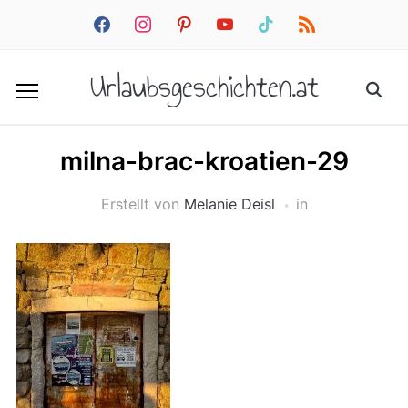
facebook
instagram
pinterest
youtube
tiktok
rss
Urlaubsgeschichten.at
milna-brac-kroatien-29
Erstellt von
Melanie Deisl
in