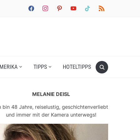
facebook
instagram
pinterest
youtube
tiktok
rss
MERIKA
TIPPS
HOTELTIPPS
MELANIE DEISL
h bin 48 Jahre, reiselustig, geschichtenverliebt
und immer mit der Kamera unterwegs!