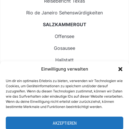
Reisebericht Texas
Rio de Janeiro Sehenswürdigkeiten
SALZKAMMERGUT
Offensee
Gosausee
Hallstatt
Einwilligung verwalten
Langbathsee
Um dir ein optimales Erlebnis zu bieten, verwenden wir Technologien wie
Altausseer See
Cookies, um Geräteinformationen zu speichern und/oder darauf
zuzugreifen. Wenn du diesen Technologien zustimmst, können wir Daten
Hintersee
wie das Surfverhalten oder eindeutige IDs auf dieser Website verarbeiten.
Wenn du deine Einwilligung nicht erteilst oder zurückziehst, können
bestimmte Merkmale und Funktionen beeinträchtigt werden.
AKZEPTIEREN
ABOUT
IMPRESSUM & KONTAKT
DATENSCHUTZ