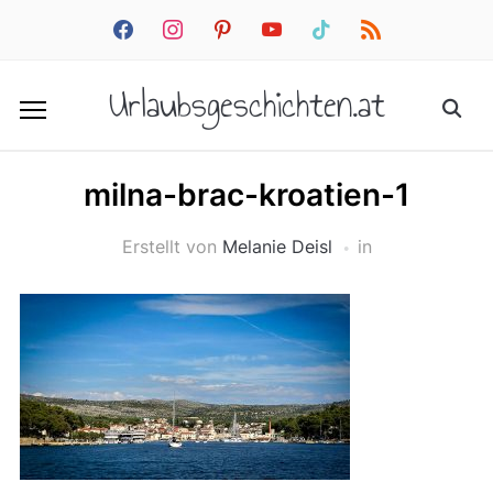
facebook
instagram
pinterest
youtube
tiktok
rss
Urlaubsgeschichten.at
milna-brac-kroatien-1
Erstellt von
Melanie Deisl
in