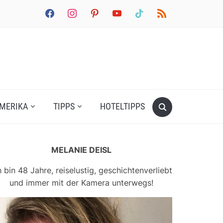
facebook
instagram
pinterest
youtube
tiktok
rss
MERIKA
TIPPS
HOTELTIPPS
MELANIE DEISL
h bin 48 Jahre, reiselustig, geschichtenverliebt
und immer mit der Kamera unterwegs!