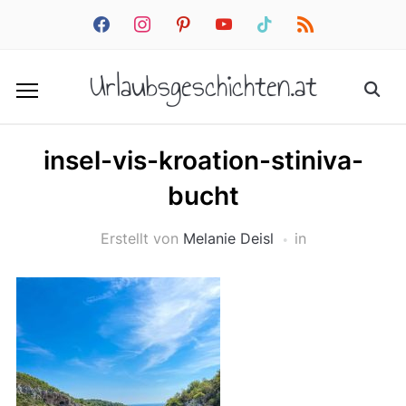
facebook
instagram
pinterest
youtube
tiktok
rss
Urlaubsgeschichten.at
insel-vis-kroation-stiniva-
bucht
Erstellt von
Melanie Deisl
in