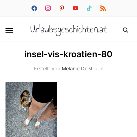
facebook
instagram
pinterest
youtube
tiktok
rss
Urlaubsgeschichten.at
insel-vis-kroatien-80
Erstellt von
Melanie Deisl
in