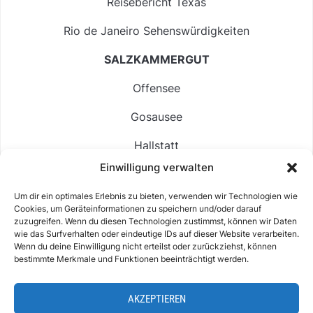
Reisebericht Texas
Rio de Janeiro Sehenswürdigkeiten
SALZKAMMERGUT
Offensee
Gosausee
Hallstatt
Einwilligung verwalten
Langbathsee
Um dir ein optimales Erlebnis zu bieten, verwenden wir Technologien wie
Altausseer See
Cookies, um Geräteinformationen zu speichern und/oder darauf
zuzugreifen. Wenn du diesen Technologien zustimmst, können wir Daten
Hintersee
wie das Surfverhalten oder eindeutige IDs auf dieser Website verarbeiten.
Wenn du deine Einwilligung nicht erteilst oder zurückziehst, können
bestimmte Merkmale und Funktionen beeinträchtigt werden.
AKZEPTIEREN
ABOUT
IMPRESSUM & KONTAKT
DATENSCHUTZ