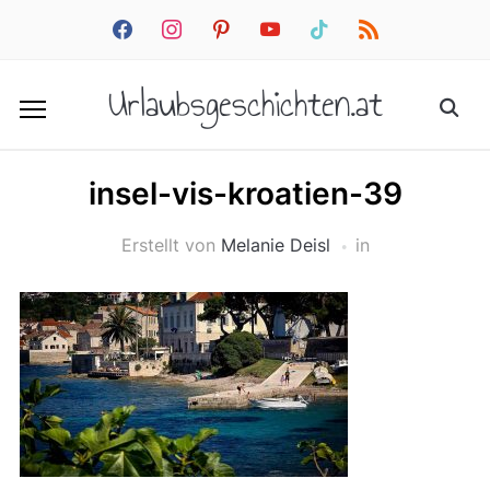
facebook
instagram
pinterest
youtube
tiktok
rss
Urlaubsgeschichten.at
insel-vis-kroatien-39
Erstellt von
Melanie Deisl
in