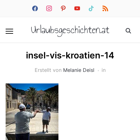
facebook
instagram
pinterest
youtube
tiktok
rss
Urlaubsgeschichten.at
insel-vis-kroatien-14
Erstellt von
Melanie Deisl
in