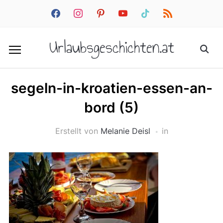
facebook
instagram
pinterest
youtube
tiktok
rss
Urlaubsgeschichten.at
segeln-in-kroatien-essen-an-
bord (5)
Erstellt von
Melanie Deisl
in