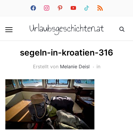
facebook
instagram
pinterest
youtube
tiktok
rss
Urlaubsgeschichten.at
segeln-in-kroatien-316
Erstellt von
Melanie Deisl
in