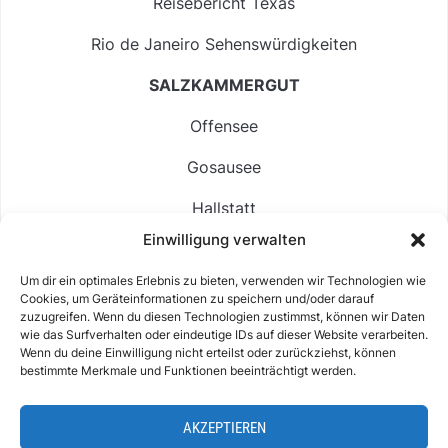
Reisebericht Texas
Rio de Janeiro Sehenswürdigkeiten
SALZKAMMERGUT
Offensee
Gosausee
Hallstatt
Einwilligung verwalten
Langbathsee
Um dir ein optimales Erlebnis zu bieten, verwenden wir Technologien wie
Altausseer See
Cookies, um Geräteinformationen zu speichern und/oder darauf
zuzugreifen. Wenn du diesen Technologien zustimmst, können wir Daten
Hintersee
wie das Surfverhalten oder eindeutige IDs auf dieser Website verarbeiten.
Wenn du deine Einwilligung nicht erteilst oder zurückziehst, können
bestimmte Merkmale und Funktionen beeinträchtigt werden.
AKZEPTIEREN
ABOUT
IMPRESSUM & KONTAKT
DATENSCHUTZ