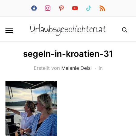
facebook
instagram
pinterest
youtube
tiktok
rss
Urlaubsgeschichten.at
segeln-in-kroatien-31
Erstellt von
Melanie Deisl
in