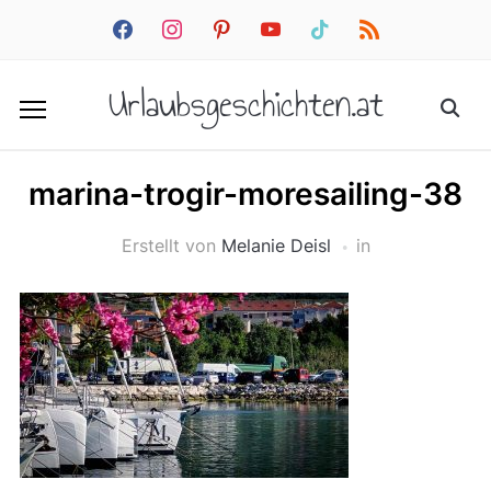
facebook
instagram
pinterest
youtube
tiktok
rss
Urlaubsgeschichten.at
marina-trogir-moresailing-38
Erstellt von
Melanie Deisl
in