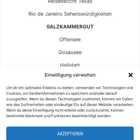
Reisebericht Texas
Rio de Janeiro Sehenswürdigkeiten
SALZKAMMERGUT
Offensee
Gosausee
Hallstatt
Einwilligung verwalten
Langbathsee
Um dir ein optimales Erlebnis zu bieten, verwenden wir Technologien wie
Altausseer See
Cookies, um Geräteinformationen zu speichern und/oder darauf
zuzugreifen. Wenn du diesen Technologien zustimmst, können wir Daten
Hintersee
wie das Surfverhalten oder eindeutige IDs auf dieser Website verarbeiten.
Wenn du deine Einwilligung nicht erteilst oder zurückziehst, können
bestimmte Merkmale und Funktionen beeinträchtigt werden.
AKZEPTIEREN
ABOUT
IMPRESSUM & KONTAKT
DATENSCHUTZ