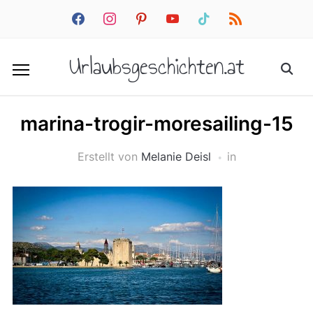
facebook
instagram
pinterest
youtube
tiktok
rss
Urlaubsgeschichten.at
marina-trogir-moresailing-15
Erstellt von
Melanie Deisl
in