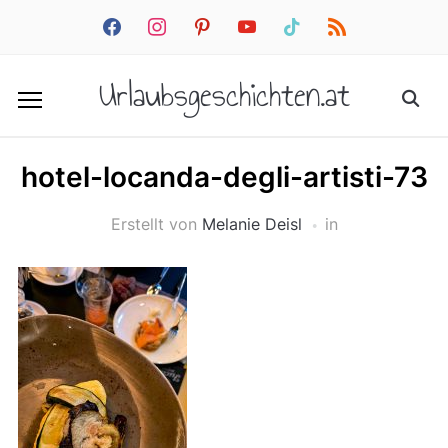
facebook
instagram
pinterest
youtube
tiktok
rss
Urlaubsgeschichten.at
hotel-locanda-degli-artisti-73
Erstellt von
Melanie Deisl
in