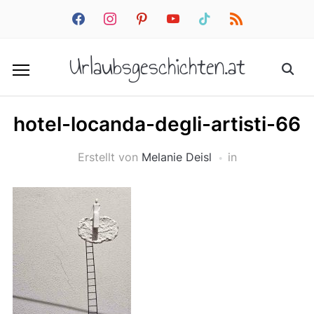
facebook
instagram
pinterest
youtube
tiktok
rss
Urlaubsgeschichten.at
hotel-locanda-degli-artisti-66
Erstellt von
Melanie Deisl
in