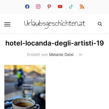
facebook
instagram
pinterest
youtube
tiktok
rss
Urlaubsgeschichten.at
hotel-locanda-degli-artisti-19
Erstellt von
Melanie Deisl
in