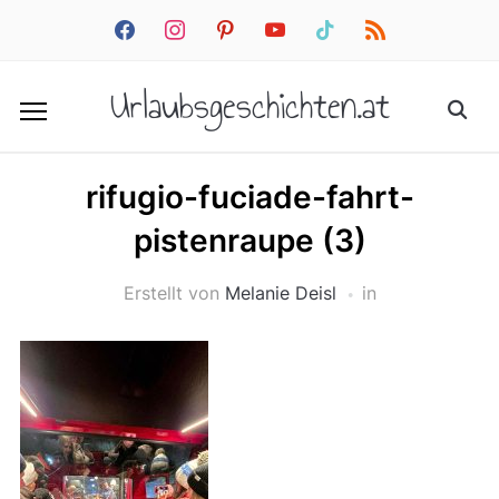
facebook
instagram
pinterest
youtube
tiktok
rss
Urlaubsgeschichten.at
rifugio-fuciade-fahrt-
pistenraupe (3)
Erstellt von
Melanie Deisl
in