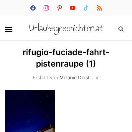
facebook
instagram
pinterest
youtube
tiktok
rss
Urlaubsgeschichten.at
rifugio-fuciade-fahrt-
pistenraupe (1)
Erstellt von
Melanie Deisl
in