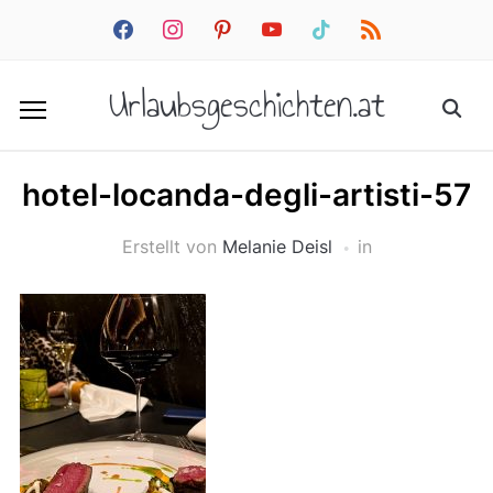
facebook
instagram
pinterest
youtube
tiktok
rss
Urlaubsgeschichten.at
hotel-locanda-degli-artisti-57
Erstellt von
Melanie Deisl
in