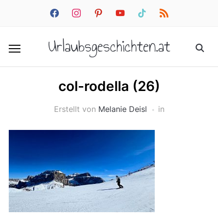
facebook
instagram
pinterest
youtube
tiktok
rss
Urlaubsgeschichten.at
col-rodella (26)
Erstellt von
Melanie Deisl
in