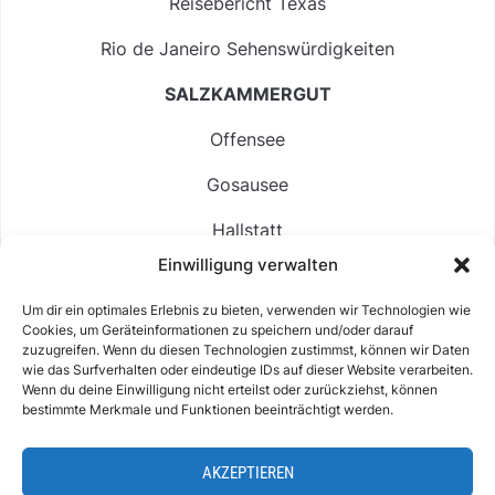
Reisebericht Texas
Rio de Janeiro Sehenswürdigkeiten
SALZKAMMERGUT
Offensee
Gosausee
Hallstatt
Einwilligung verwalten
Langbathsee
Um dir ein optimales Erlebnis zu bieten, verwenden wir Technologien wie
Altausseer See
Cookies, um Geräteinformationen zu speichern und/oder darauf
zuzugreifen. Wenn du diesen Technologien zustimmst, können wir Daten
Hintersee
wie das Surfverhalten oder eindeutige IDs auf dieser Website verarbeiten.
Wenn du deine Einwilligung nicht erteilst oder zurückziehst, können
bestimmte Merkmale und Funktionen beeinträchtigt werden.
AKZEPTIEREN
ABOUT
IMPRESSUM & KONTAKT
DATENSCHUTZ