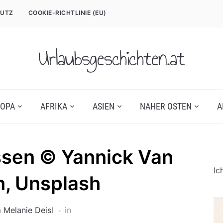
UTZ
COOKIE-RICHTLINIE (EU)
Urlaubsgeschichten.at
OPA
AFRIKA
ASIEN
NAHER OSTEN
A
ssen © Yannick Van
Ic
, Unsplash
n
Melanie Deisl
in