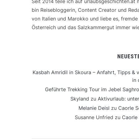
Seit 2014 teile ich auf urlaubsgeschichten.at
bin Reisebloggerin, Content Creator und Reda
von Italien und Marokko und liebe es, fremd
Österreich und das Salzkammergut immer wie
NEUEST
Kasbah Amridil in Skoura – Anfahrt, Tipps & v
in 
Geführte Trekking Tour im Jebel Saghro
Skyland
zu
Aktivurlaub: unt
Melanie Deisl
zu
Caorle S
Susanne Unfried
zu
Caorle