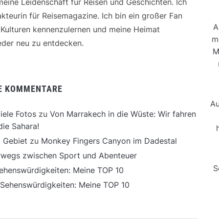
 meine Leidenschaft für Reisen und Geschichten. Ich
kteurin für Reisemagazine. Ich bin ein großer Fan
A
e Kulturen kennenzulernen und meine Heimat
m
der neu zu entdecken.
M
E KOMMENTARE
Au
iele Fotos
zu
Von Marrakech in die Wüste: Wir fahren
die Sahara!
 Gebiet
zu
Monkey Fingers Canyon im Dadestal
erwegs zwischen Sport und Abenteuer
S
ehenswürdigkeiten: Meine TOP 10
 Sehenswürdigkeiten: Meine TOP 10