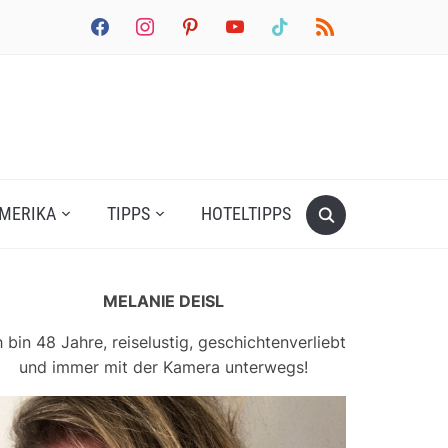
facebook
instagram
pinterest
youtube
tiktok
rss
MERIKA
TIPPS
HOTELTIPPS
MELANIE DEISL
h bin 48 Jahre, reiselustig, geschichtenverliebt
und immer mit der Kamera unterwegs!