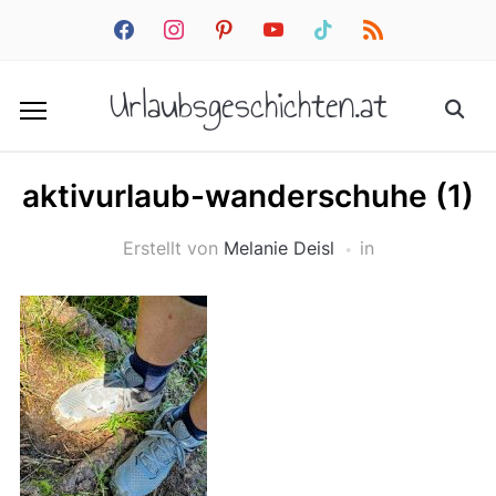
facebook
instagram
pinterest
youtube
tiktok
rss
Urlaubsgeschichten.at
aktivurlaub-wanderschuhe (1)
Erstellt von
Melanie Deisl
in