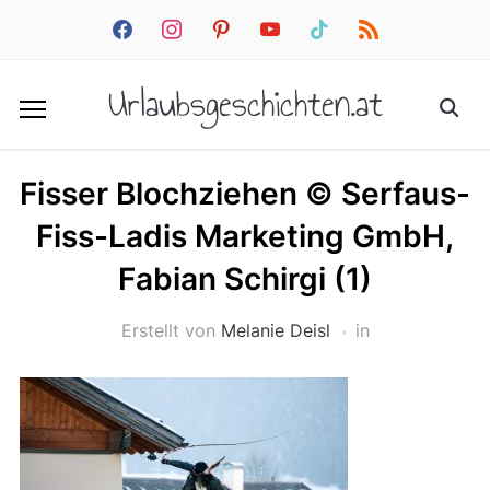
facebook
instagram
pinterest
youtube
tiktok
rss
Urlaubsgeschichten.at
Fisser Blochziehen © Serfaus-
Fiss-Ladis Marketing GmbH,
Fabian Schirgi (1)
Erstellt von
Melanie Deisl
in