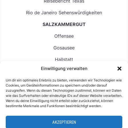
Reisebericht Texas
Rio de Janeiro Sehenswürdigkeiten
SALZKAMMERGUT
Offensee
Gosausee
Hallstatt
Einwilligung verwalten
Langbathsee
Um dir ein optimales Erlebnis zu bieten, verwenden wir Technologien wie
Altausseer See
Cookies, um Geräteinformationen zu speichern und/oder darauf
zuzugreifen. Wenn du diesen Technologien zustimmst, können wir Daten
Hintersee
wie das Surfverhalten oder eindeutige IDs auf dieser Website verarbeiten.
Wenn du deine Einwilligung nicht erteilst oder zurückziehst, können
bestimmte Merkmale und Funktionen beeinträchtigt werden.
AKZEPTIEREN
ABOUT
IMPRESSUM & KONTAKT
DATENSCHUTZ