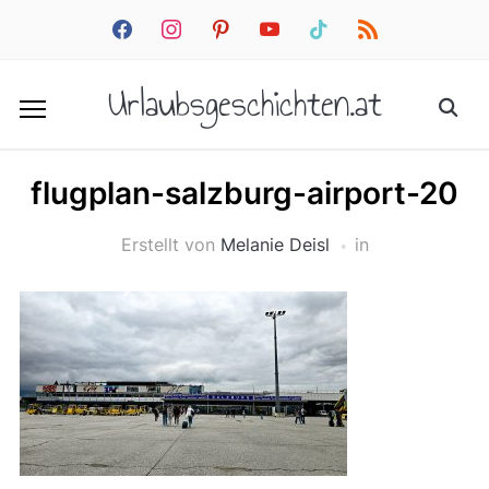
facebook
instagram
pinterest
youtube
tiktok
rss
Urlaubsgeschichten.at
flugplan-salzburg-airport-20
Erstellt von
Melanie Deisl
in