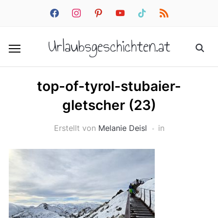
facebook
instagram
pinterest
youtube
tiktok
rss
Urlaubsgeschichten.at
top-of-tyrol-stubaier-
gletscher (23)
Erstellt von
Melanie Deisl
in