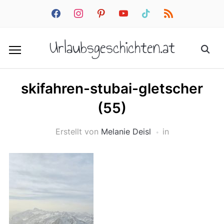
facebook
instagram
pinterest
youtube
tiktok
rss
Urlaubsgeschichten.at
skifahren-stubai-gletscher
(55)
Erstellt von
Melanie Deisl
in