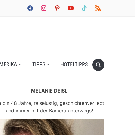
facebook
instagram
pinterest
youtube
tiktok
rss
MERIKA
TIPPS
HOTELTIPPS
MELANIE DEISL
h bin 48 Jahre, reiselustig, geschichtenverliebt
und immer mit der Kamera unterwegs!