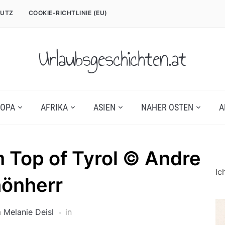
UTZ
COOKIE-RICHTLINIE (EU)
Urlaubsgeschichten.at
OPA
AFRIKA
ASIEN
NAHER OSTEN
A
m Top of Tyrol © Andre
Ic
önherr
n
Melanie Deisl
in