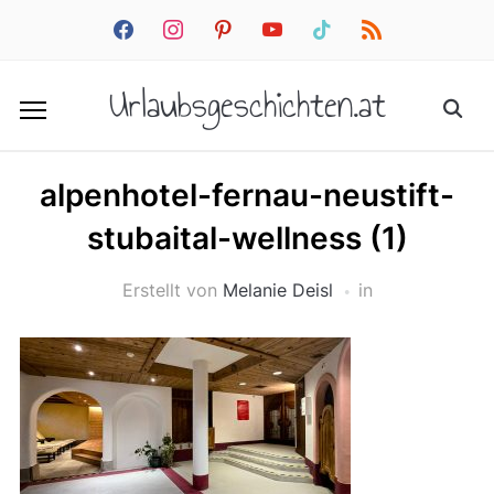
facebook
instagram
pinterest
youtube
tiktok
rss
Urlaubsgeschichten.at
alpenhotel-fernau-neustift-
stubaital-wellness (1)
Erstellt von
Melanie Deisl
in