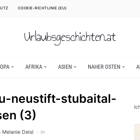
UTZ
COOKIE-RICHTLINIE (EU)
Urlaubsgeschichten.at
OPA
AFRIKA
ASIEN
NAHER OSTEN
A
u-neustift-stubaital-
Ic
en (3)
n
Melanie Deisl
in