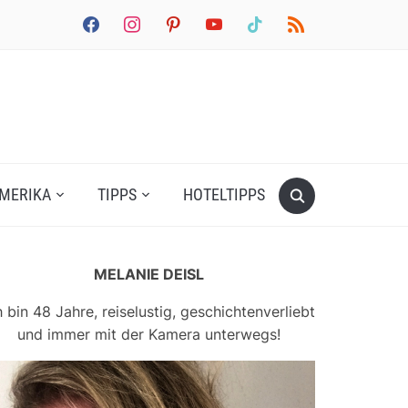
facebook
instagram
pinterest
youtube
tiktok
rss
MERIKA
TIPPS
HOTELTIPPS
MELANIE DEISL
h bin 48 Jahre, reiselustig, geschichtenverliebt
und immer mit der Kamera unterwegs!