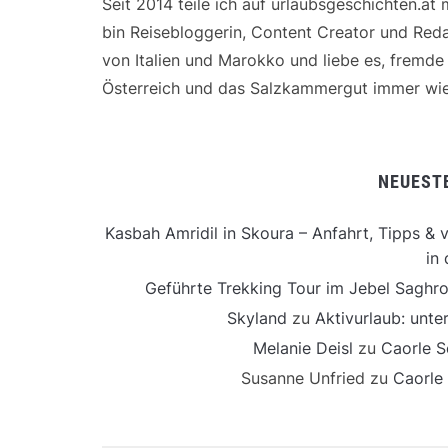
Seit 2014 teile ich auf urlaubsgeschichten.at
bin Reisebloggerin, Content Creator und Reda
von Italien und Marokko und liebe es, fremd
Österreich und das Salzkammergut immer wie
NEUEST
Kasbah Amridil in Skoura – Anfahrt, Tipps & v
in 
Geführte Trekking Tour im Jebel Saghro
Skyland
zu
Aktivurlaub: unt
Melanie Deisl
zu
Caorle S
Susanne Unfried
zu
Caorle