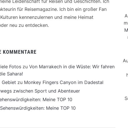
 meine Leidenschaft für Reisen und Geschichten. Ich
kteurin für Reisemagazine. Ich bin ein großer Fan
A
e Kulturen kennenzulernen und meine Heimat
m
der neu zu entdecken.
M
E KOMMENTARE
Au
iele Fotos
zu
Von Marrakech in die Wüste: Wir fahren
die Sahara!
 Gebiet
zu
Monkey Fingers Canyon im Dadestal
erwegs zwischen Sport und Abenteuer
S
ehenswürdigkeiten: Meine TOP 10
 Sehenswürdigkeiten: Meine TOP 10