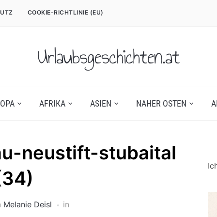
UTZ
COOKIE-RICHTLINIE (EU)
Urlaubsgeschichten.at
OPA
AFRIKA
ASIEN
NAHER OSTEN
A
u-neustift-stubaital
Ic
(34)
n
Melanie Deisl
in