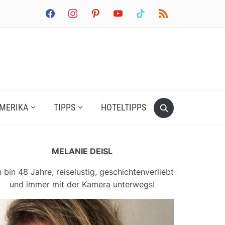
facebook
instagram
pinterest
youtube
tiktok
rss
MERIKA
TIPPS
HOTELTIPPS
MELANIE DEISL
h bin 48 Jahre, reiselustig, geschichtenverliebt
und immer mit der Kamera unterwegs!